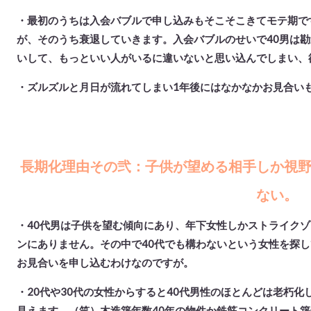
・最初のうちは入会バブルで申し込みもそこそこきてモテ期で
が、そのうち衰退していきます。入会バブルのせいで40男は勘
いして、もっといい人がいるに違いないと思い込んでしまい、
・ズルズルと月日が流れてしまい1年後にはなかなかお見合い
長期化理由その弐：
子供が望める相手しか視
ない。
・40代男は子供を望む傾向にあり、年下女性しかストライクゾ
ンにありません。その中で40代でも構わないという女性を探し
お見合いを申し込むわけなのですが。
・20代や30代の女性からすると40代男性のほとんどは老朽化
見えます。（笑）木造築年数40年の物件か鉄筋コンクリート築