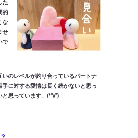
した
間的
くな
ませ
いで
。
互いのレベルが釣り合っているパートナ
相手に対する愛情は長く続かないと思っ
っています。(*‘∀‘)
か？