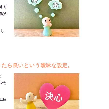
側面
想が
まし
きたら良いという曖昧な設定。
で
ルを
上位