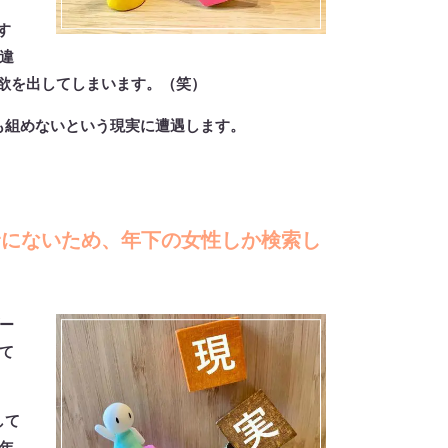
す
違
欲を出してしまいます。（笑）
も組めないという現実に遭遇します。
野にないため、年下の女性しか検索し
ー
て
して
年