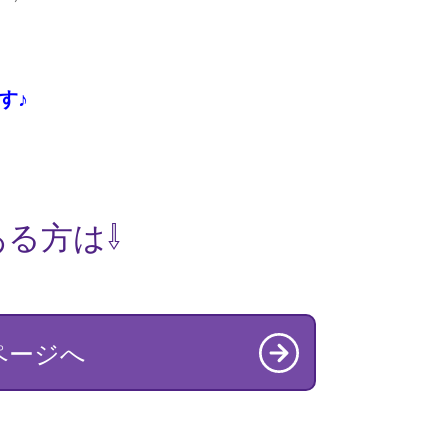
す♪
る方は⇩
ページへ