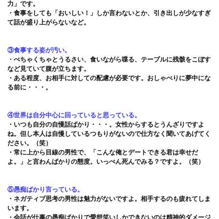
力」です。
・食事をしても「おいしい！」しか言わないとか、引き出しが少なすぎ
て話が盛り上がらないなど。
③食事する姿が汚い。
・ぺちゃくちゃとうるさい、食いながら喋る、テーブルに残骸をこぼす
など見ていて腹が立ちます。
・ある程度、お相手に対しての配慮が必要です。おしゃべりに夢中にな
る前に・・・。
④世界は自分中心に回っていると思っている。
・いつも自分の自慢話ばかり・・・。女性からするとうんざりですよ
ね。但し本人は自慢しているつもりがないので仕方なく聞いてあげてく
ださい。（笑）
・常に上から目線の男性で、「こんな俺とデートできる君は幸せだ
よ。」と言わんばかりの態度。いっぺん死んでみる？ですよ。（笑）
⑤愚痴ばかり言っている。
・ネガティブ思考の男性は魅力がないですよ。相手するのも疲れてしま
います。
・会話が仕事の愚痴ばかりで愛想笑いしかできないのは精神的ダメージ